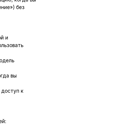
ние») без
й и
ользовать
модель
огда вы
 доступ к
ей: