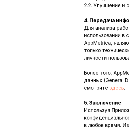
2.2. Улучшение и
4. Передача инф
Для анализа рабо
использовании в 
AppMetrica, явля
только техническ
личности пользов
Более того, AppM
данных (General D
смотрите
здесь
.
5. Заключение
Используя Прилож
конфиденциальнос
в любое время. И