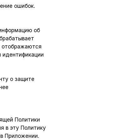
ление ошибок.
 информацию об
обрабатывает
ca отображаются
я идентификации
нту о защите
бнее
оящей Политики
я в эту Политику
 в Приложении.