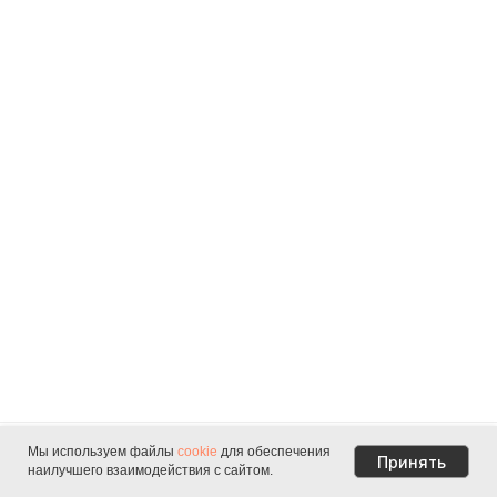
Мы используем файлы
cookie
для обеспечения
Да, я на месте
Принять
наилучшего взаимодействия с сайтом.